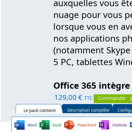
auxquelles vous ête
nuage pour vous pe
lorsque vous en av
nos applications p
(notamment Skype 
5 PC, tablettes Wi
Office 365 intègre
129,00 €
TTC
Commander
Description complète
Configu
Le pack contient
Word
Excel
PowerPoint
OneNote