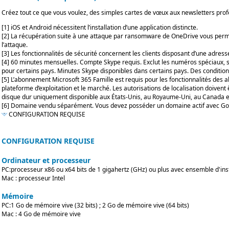
Créez tout ce que vous voulez, des simples cartes de vœux aux newsletters profe
[1] iOS et Android nécessitent l’installation d’une application distincte.
[2] La récupération suite à une attaque par ransomware de OneDrive vous permet
l’attaque.
[3] Les fonctionnalités de sécurité concernent les clients disposant d’une ad
[4] 60 minutes mensuelles. Compte Skype requis. Exclut les numéros spéciaux, s
pour certains pays. Minutes Skype disponibles dans certains pays. Des conditions
[5] L’abonnement Microsoft 365 Famille est requis pour les fonctionnalités des aler
plateforme d’exploitation et le marché. Les autorisations de localisation doivent
disque dur uniquement disponible aux États-Unis, au Royaume-Uni, au Canada et
[6] Domaine vendu séparément. Vous devez posséder un domaine actif avec GoDad
CONFIGURATION REQUISE
CONFIGURATION REQUISE
Ordinateur et processeur
PC:processeur x86 ou x64 bits de 1 gigahertz (GHz) ou plus avec ensemble d'ins
Mac : processeur Intel
Mémoire
PC:1 Go de mémoire vive (32 bits) ; 2 Go de mémoire vive (64 bits)
Mac : 4 Go de mémoire vive