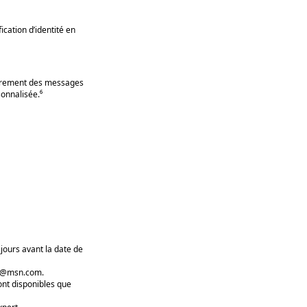
ication d’identité en
iffrement des messages
sonnalisée.⁶
jours avant la date de
ou @msn.com.
ont disponibles que