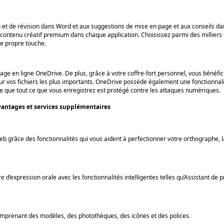
 et de révision dans Word et aux suggestions de mise en page et aux conseils d
du contenu créatif premium dans chaque application. Choisissez parmi des milliers
re propre touche.
age en ligne OneDrive. De plus, grâce à votre coffre-fort personnel, vous bénéfic
ur vos fichiers les plus importants. OneDrive possède également une fonctionnali
te que tout ce que vous enregistrez est protégé contre les attaques numériques.
antages et services supplémentaires
eb grâce des fonctionnalités qui vous aident à perfectionner votre orthographe, 
d’expression orale avec les fonctionnalités intelligentes telles qu’Assistant de p
comprenant des modèles, des photothèques, des icônes et des polices.