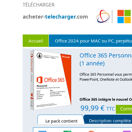
TÉLÉCHARGER
acheter-
telecharger
.com
Accueil
Office 2024 pour MAC ou PC, perpétu
Office 365 Personn
(1 année)
Office 365 Personnel vous perme
PowerPoint, OneNote et Outlook 
Office 365 intègre le nouvel O
99,99 €
TTC
Com
Description complète
Le pack contient