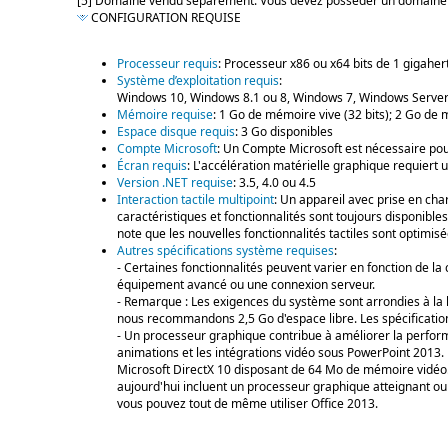
[5] Domaine vendu séparément. Vous devez posséder un domaine act
CONFIGURATION REQUISE
Processeur requis
: Processeur x86 ou x64 bits de 1 gigahe
Système d’exploitation requis
:
Windows 10, Windows 8.1 ou 8, Windows 7, Windows Server 2
Mémoire requise
: 1 Go de mémoire vive (32 bits); 2 Go de 
Espace disque requis
: 3 Go disponibles
Compte Microsoft
: Un Compte Microsoft est nécessaire pour 
Écran requis
: L'accélération matérielle graphique requiert
Version .NET requise
: 3.5, 4.0 ou 4.5
Interaction tactile multipoint
: Un appareil avec prise en char
caractéristiques et fonctionnalités sont toujours disponibles
note que les nouvelles fonctionnalités tactiles sont optimi
Autres spécifications système requises
:
- Certaines fonctionnalités peuvent varier en fonction de l
équipement avancé ou une connexion serveur.
- Remarque : Les exigences du système sont arrondies à la 
nous recommandons 2,5 Go d'espace libre. Les spécifications 
- Un processeur graphique contribue à améliorer la perform
animations et les intégrations vidéo sous PowerPoint 2013.
Microsoft DirectX 10 disposant de 64 Mo de mémoire vidéo. 
aujourd'hui incluent un processeur graphique atteignant ou
vous pouvez tout de même utiliser Office 2013.