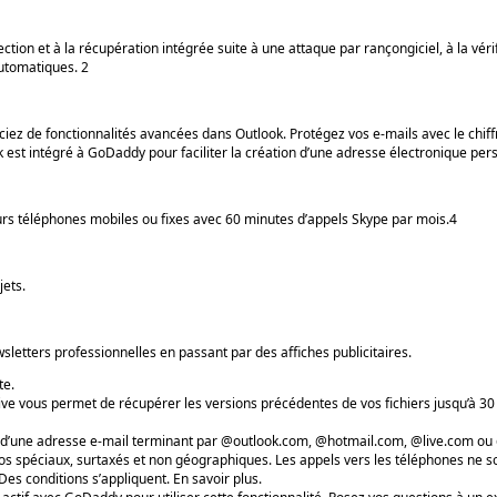
tion et à la récupération intégrée suite à une attaque par rançongiciel, à la vérif
utomatiques. 2
éficiez de fonctionnalités avancées dans Outlook. Protégez vos e-mails avec le ch
k est intégré à GoDaddy pour faciliter la création d’une adresse électronique per
urs téléphones mobiles ou fixes avec 60 minutes d’appels Skype par mois.4
jets.
letters professionnelles en passant par des affiches publicitaires.
te.
e vous permet de récupérer les versions précédentes de vos fichiers jusqu’à 30 
sant d’une adresse e-mail terminant par @outlook.com, @hotmail.com, @live.com 
s spéciaux, surtaxés et non géographiques. Les appels vers les téléphones ne s
es conditions s’appliquent. En savoir plus.