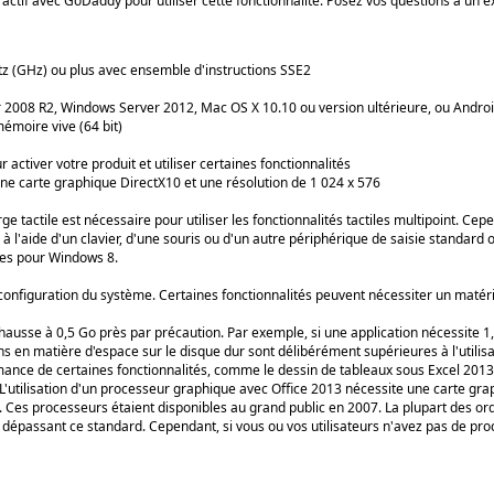
if avec GoDaddy pour utiliser cette fonctionnalité. Posez vos questions à un e
rtz (GHz) ou plus avec ensemble d'instructions SSE2
008 R2, Windows Server 2012, Mac OS X 10.10 ou version ultérieure, ou Android
mémoire vive (64 bit)
activer votre produit et utiliser certaines fonctionnalités
 une carte graphique DirectX10 et une résolution de 1 024 x 576
ge tactile est nécessaire pour utiliser les fonctionnalités tactiles multipoint. Cep
 à l'aide d'un clavier, d'une souris ou d'un autre périphérique de saisie standard
sées pour Windows 8.
a configuration du système. Certaines fonctionnalités peuvent nécessiter un matér
hausse à 0,5 Go près par précaution. Par exemple, si une application nécessite 1
en matière d'espace sur le disque dur sont délibérément supérieures à l'utilisati
ance de certaines fonctionnalités, comme le dessin de tableaux sous Excel 2013 o
 L'utilisation d'un processeur graphique avec Office 2013 nécessite une carte gr
Ces processeurs étaient disponibles au grand public en 2007. La plupart des or
 dépassant ce standard. Cependant, si vous ou vos utilisateurs n'avez pas de pr