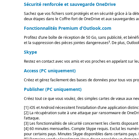
Sécurité renforcée et sauvegarde OneDrive
Sachez que vos fichiers sont protégés et en sécurité grâce à la détec
deux étapes dans le Coffre-fort de OneDrive et aux sauvegardes a
Fonctionnalités Premium d’Outlook.com
Profitez d’une boîte de réception de 50 Go, sans publicité, et bén
et la suppression des pièces jointes dangereuses³. De plus, Outloo
Skype
Restez en contact avec vos amis et vos proches en appelant sur le
Access (PC uniquement)
Créez et gérez facilement des bases de données pour tous vos pro
Publisher (PC uniquement)
Créez tout ce que vous voulez, des simples cartes de vœux aux news
[1] iOS et Android nécessitent l’installation d’une application distinc
[2] La récupération suite à une attaque par ransomware de OneDriv
l’attaque.
[3] Les fonctionnalités de sécurité concernent les clients dispo
[4] 60 minutes mensuelles. Compte Skype requis. Exclut les numéro
pour certains pays. Minutes Skype disponibles dans certains pays. D