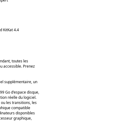
xpert
 KitKat 4.4
endant, toutes les
 ou accessible. Prenez
iel supplémentaire, un
,99 Go d'espace disque,
on réelle du logiciel.
u les transitions, les
aphique compatible
dinateurs disponibles
ocesseur graphique,